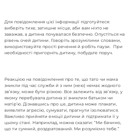
Для повідомлення цієї інформації підготуйтеся:
виберіть тихе, затишне місце, аби вам ніхто не
заважав, а дитина почувалася безпечно. Опустіться на
рівень очей дитини. Говоріть зрозумілими словами,
використовуйте прості речення й робіть паузи. При
необхідності пригорніть дитину, побудьте поруч.
Реакцією на повідомлення про те, що тато чи мама
зникли під час служби й з ним (нею) немає жодного
зв’язку, може бути різною. Все залежить від зв’язку, у
якому перебувала дитина зі зниклим батьком чи
матір’ю. Дізнавшись про це, дитина може плакати,
виявляти агресію, сумувати, прагнути ізолюватися.
Важливо прийняти емоції дитини й підтримати її у
цьому стані. Наприклад, можна сказати: “Ми бачимо,
що ти сумний, роздратований. Ми розуміємо тебе.”