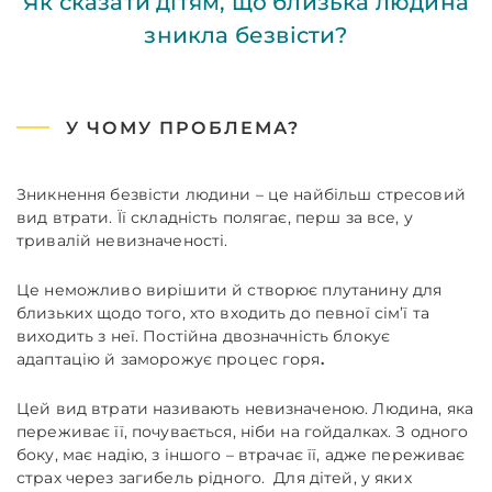
Як сказати дітям, що близька людина
зникла безвісти?
У ЧОМУ ПРОБЛЕМА?
Зникнення безвісти людини – це найбільш стресовий
вид втрати. Її складність полягає, перш за все, у
тривалій невизначеності.
Це неможливо вирішити й створює плутанину для
близьких щодо того, хто входить до певної сім’ї та
виходить з неї. Постійна двозначність блокує
адаптацію й заморожує процес горя
.
Цей вид втрати називають невизначеною. Людина, яка
переживає її, почувається, ніби на гойдалках. З одного
боку, має надію, з іншого – втрачає її, адже переживає
страх через загибель рідного. Для дітей, у яких