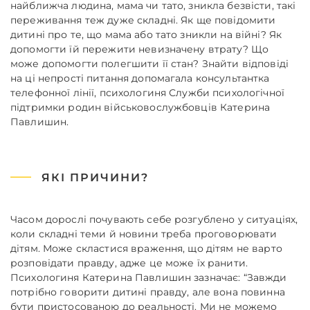
найближча людина, мама чи тато, зникла безвісти, такі
переживання теж дуже складні. Як ще повідомити
дитині про те, що мама або тато зникли на війні? Як
допомогти їй пережити невизначену втрату? Що
може допомогти полегшити її стан? Знайти відповіді
на ці непрості питання допомагала консультантка
телефонної лінії, психологиня Служби
психологічної
підтримки родин військовослужбовців Катерина
Павлишин.
ЯКІ ПРИЧИНИ?
Часом дорослі почувають себе розгублено у ситуаціях,
коли складні теми й новини треба проговорювати
дітям. Може скластися враження, що дітям не варто
розповідати правду, адже це може їх ранити.
Психологиня Катерина Павлишин зазначає: “
Завжди
потрібно говорити дитині правду, але вона повинна
бути пристосованою до реальності. Ми не можемо