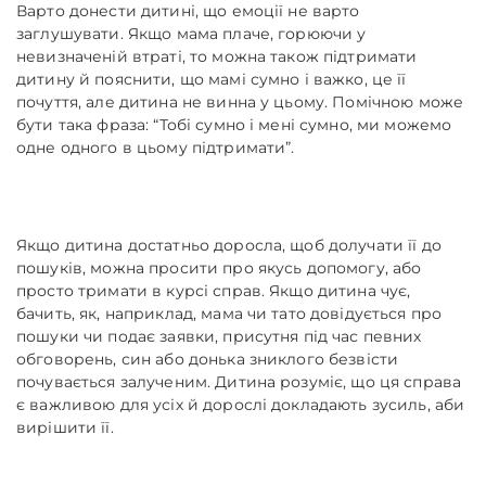
Варто донести дитині, що емоції не варто
заглушувати. Якщо мама плаче, горюючи у
невизначеній втраті, то можна також підтримати
дитину й пояснити, що мамі сумно і важко, це її
почуття, але дитина не винна у цьому. Помічною може
бути така фраза: “Тобі сумно і мені сумно, ми можемо
одне одного в цьому підтримати”.
Якщо дитина достатньо доросла, щоб долучати її до
пошуків, можна просити про якусь допомогу, або
просто тримати в курсі справ. Якщо дитина чує,
бачить, як, наприклад, мама чи тато довідується про
пошуки чи подає заявки, присутня під час певних
обговорень, син або донька зниклого безвісти
почувається залученим. Дитина розуміє, що ця справа
є важливою для усіх й дорослі докладають зусиль, аби
вирішити її.