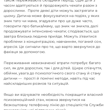
також переживають складний період. Одні діти з
часом адаптуються й продовжують чекати разом з
дорослими. Проте деякі діти можуть застрягати в
цьому. Дитина може фокусуватися на подіях, у яких
зник тато чи мама, згадувати про це дуже часто,
говорити про батька/маму, що зник чи зникла, далі
продовжувати інтенсивно чекати; сподівається, що
завтра близька людина прийде. Можуть з’явитися
проблеми з концентрацією, навчанням, поганий сон,
агресія. Це сигнали про те, що варто звернутися до
фахівця за допомогою.
Переживання невизначеної втрати потребує багато
сил, як для дорослих, так і для дітей. Щире співчуття,
обійми, увага до психологічного свого стану й стану
дитини
— прості й помічні методи, навіть під час
найскладніших розмов та ситуацій.
Якщо ви відчуваєте необхідність покращити власний
психоемоційний стан, можна звернутися на
безкоштовну телефонну лінію до спеціалістів Служби