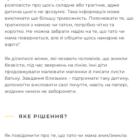
розповісти про щось складне або трагічне, адже
дитина цього не зрозуміє. Така інформація може
викликати ще більшу тривожність. Пояснювати те, що
трапилося з мамою чи татом, потрібно чітко та
коротко. Не можна забрати надію на те, що тато чи
мама повернеться, але й обіцяти щось намарне не
варто”.
Як ділилися жінки, які чекають чоловіків, що зникли
безвісти, під час звернень на лінію, їхні діти
продовжували малювати малюнки й писати листи
батьку. Завдання близьких – підтримати таку дитину,
допомогти висловити свої почуття, навіть на папері,
жодним чином не забороняти.
ЯКЕ РІШЕННЯ?
Як повідомити про те, що тато чи мама зник/зникла