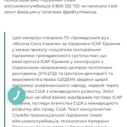
психосоціальної підтримки сімей
військовослужбовців 0 800 332 720 чи написати свій
запит фахівцям у телеграм @pidtrymkainua.
Цей матеріал створено ГО «Громадський рух
«Жіноча Сила України» за підтримки ІСАР Єднання
у межах проєкту «Ініціатива секторальної
підтримки громадянського суспільства», що
реалізується ІСАР Єднання у консорціумі з
Українським незалежним центром політичних
досліджень (УНЦПД) та Центром демократії та
верховенства права (ЦЕДЕМ) завдяки щирій
підтримці американського народу, наданій через
Агентство США з міжнародного розвитку. Зміст
публікації не обов’язково відображає погляди ІСАР
Єднання, погляди Агентства США з міжнародного
розвитку або Уряду США. Текст консультантки
Служби психосоціальної підтримки сімей
військовослужбовців, психологині Катерини