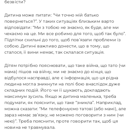
безвісти?
Дитина може питати: “Чи точно мій батько
повернеться?”. У таких ситуаціях близьким варто
відповідати: “Ми з тобою не знаємо, як буде, але ми
чекаємо на це. Ми все робимо для того, щоб так було”.
Підлітки схильні до того, щоб пов’язати проблеми із
собою. Дитині важливо донести, що в тому, що
сталося, її вини немає, так склалася ситуація.
Дітям потрібно пояснювати, що таке війна, що тато (чи
мама) пішов на війну, ми не знаємо до кінця, що
відбулося насправді, але є інформація, що ця рідна
людина могла зникнути на полі бою внаслідок дуже
складних подій. Його чи її шукають, докладають
максимум зусиль. Якщо ж дитина маленька, треба
подумати, як пояснити, що таке “зникла”. Наприклад,
можна сказати: “Ми телефонуємо татові (або мамі), але
зараз немає зв’язку, не можемо поговорити з ним (чи
нею)”. Треба пояснити, проте говорити так, щоб ця
новина не травмувала.