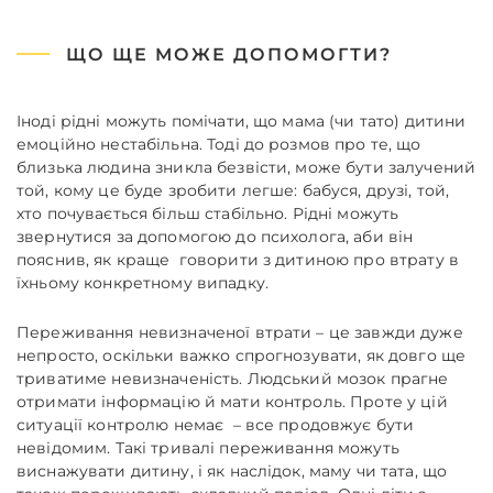
ЩО ЩЕ МОЖЕ ДОПОМОГТИ?
Іноді рідні можуть помічати, що мама (чи тато) дитини
емоційно нестабільна. Тоді до розмов про те, що
близька людина зникла безвісти, може бути залучений
той, кому це буде зробити легше: бабуся, друзі, той,
хто почувається більш стабільно. Рідні можуть
звернутися за допомогою до психолога, аби він
пояснив, як краще говорити з дитиною про втрату в
їхньому конкретному випадку.
Переживання невизначеної втрати – це завжди дуже
непросто, оскільки важко спрогнозувати, як довго ще
триватиме невизначеність
. Людський мозок прагне
отримати інформацію й мати контроль. Проте у цій
ситуації контролю немає – все продовжує бути
невідомим. Такі тривалі переживання можуть
виснажувати дитину, і як наслідок, маму чи тата, що