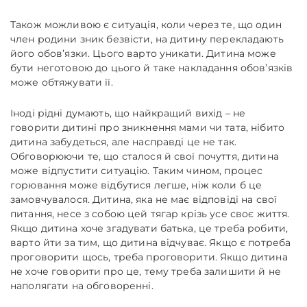
Також можливою є ситуація, коли через те, що один
член родини зник безвісти, на дитину перекладають
його обов’язки. Цього варто уникати. Дитина може
бути неготовою до цього й таке накладання обов’язків
може обтяжувати її.
Іноді рідні думають, що найкращий вихід – не
говорити дитині про зникнення мами чи тата, нібито
дитина забудеться, але насправді це не так.
Обговорюючи те, що сталося й свої почуття, дитина
може відпустити ситуацію. Таким чином, процес
горювання може відбутися легше, ніж коли б це
замовчувалося. Дитина, яка не має відповіді на свої
питання, несе з собою цей тягар крізь усе своє життя.
Якщо дитина хоче згадувати батька, це треба робити,
варто йти за тим, що дитина відчуває. Якщо є потреба
проговорити щось, треба проговорити. Якщо дитина
не хоче говорити про це, тему треба залишити й не
наполягати на обговоренні.