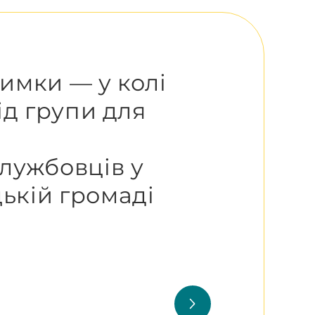
имки — у колі
від групи для
лужбовців у
ькій громаді