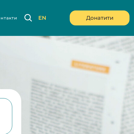
EN
Донатити
онтакти