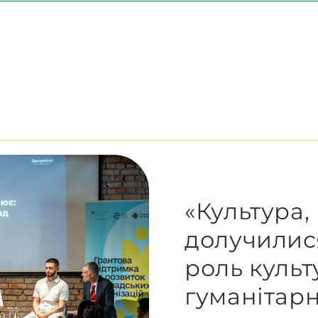
«Культура,
долучилися
роль культ
гуманітар