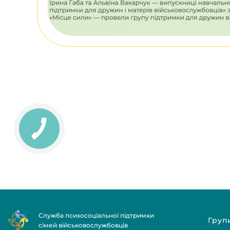
Служба психосоціальної підтримки
Груп
сімей військовослужбовців