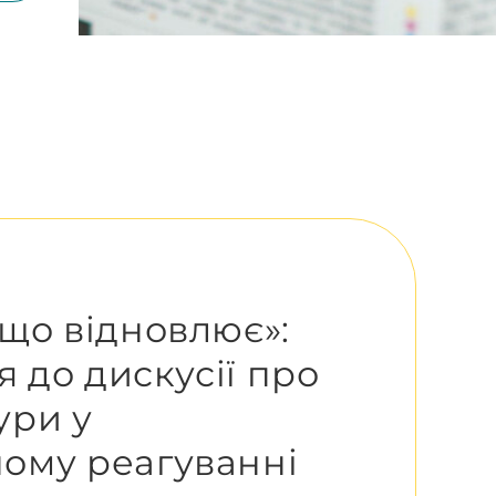
 що відновлює»:
 до дискусії про
ури у
ному реагуванні