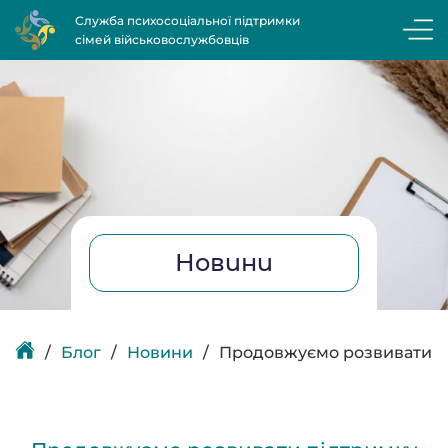
Служба психосоціальної підтримки
сімей військовослужбовців
Новини
Блог
Новини
Продовжуємо розвивати пі