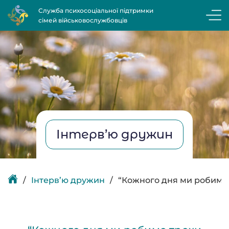
Служба психосоціальної підтримки
сімей військовослужбовців
Інтерв’ю дружин
Інтерв’ю дружин
“Кожного дня ми робимо 