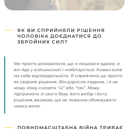
ЯК ВИ СПРИЙНЯЛИ РІШЕННЯ
ЧОЛОВІКА ДОЄДНАТИСЯ ДО
ЗБРОЙНИХ СИЛ?
Ми просто домовилися, що я лишаюся вдома, а
він йде у військкомат і мобілізується. Кожен взяв
на себе відповідальність. Я сприйняла це просто
як свідоме рішення. Він доросла людина, і я не
можу йому сказати “ні” або “так”. Можу
підтримати зі свого боку його вибір і його
рішення, вважаю, що не повинна обмежувати
чиюсь волю.
ПОВНОМАСШТАБНА ВІЙНА ТРИВАЄ