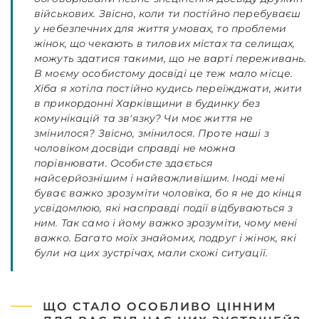
військових. Звісно, коли ти постійно перебуваєш
у небезпечних для життя умовах, то проблеми
жінок, що чекають в тилових містах та селищах,
можуть здатися такими, що не варті переживань.
В моєму особистому досвіді це теж мало місце.
Хіба я хотіла постійно кудись переїжджати, жити
в прикордонні Харківщини в будинку без
комунікацій та зв'язку? Чи моє життя не
змінилося? Звісно, змінилося. Проте наші з
чоловіком досвіди справді не можна
порівнювати. Особисте здається
найсерйознішим і найважливішим. Іноді мені
буває важко зрозуміти чоловіка, бо я не до кінця
усвідомлюю, які насправді події відбуваються з
ним. Так само і йому важко зрозуміти, чому мені
важко. Багато моїх знайомих, подруг і жінок, які
були на цих зустрічах, мали схожі ситуації.
ЩО СТАЛО ОСОБЛИВО ЦІННИМ