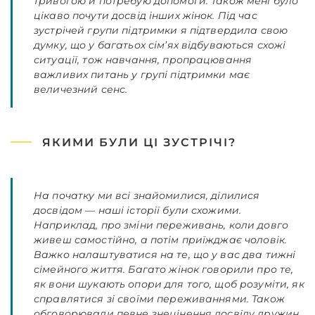
тривогою й потребую допомоги. Також мені було
цікаво почути досвід інших жінок. Під час
зустрічей групи підтримки я підтвердила свою
думку, що у багатьох сім’ях відбуваються схожі
ситуації, тож навчання, пропрацювання
важливих питань у групі підтримки має
величезний сенс.
ЯКИМИ БУЛИ ЦІ ЗУСТРІЧІ?
На початку ми всі знайомилися, ділилися
досвідом — наші історії були схожими.
Наприклад, про зміни переживань, коли довго
живеш самостійно, а потім приїжджає чоловік.
Важко налаштуватися на те, що у вас два тижні
сімейного життя. Багато жінок говорили про те,
як вони шукають опори для того, щоб розуміти, як
справлятися зі своїми переживаннями. Також
обговорювали певне знецінення досвіду дружин