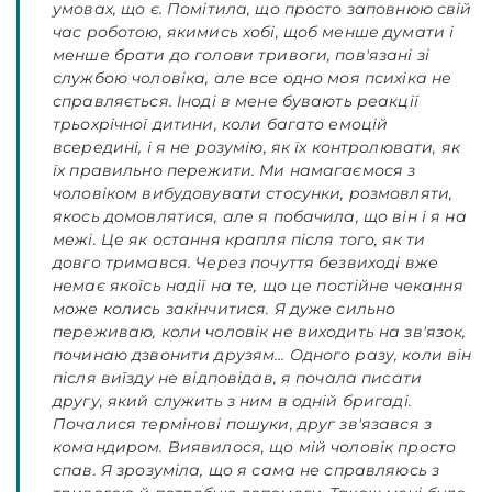
умовах, що є. Помітила, що просто заповнюю свій
час роботою, якимись хобі, щоб менше думати і
менше брати до голови тривоги, пов'язані зі
службою чоловіка, але все одно моя психіка не
справляється. Іноді в мене бувають реакції
трьохрічної дитини, коли багато емоцій
всередині, і я не розумію, як їх контролювати, як
їх правильно пережити. Ми намагаємося з
чоловіком вибудовувати стосунки, розмовляти,
якось домовлятися, але я побачила, що він і я на
межі. Це як остання крапля після того, як ти
довго тримався. Через почуття безвиході вже
немає якоїсь надії на те, що це постійне чекання
може колись закінчитися. Я дуже сильно
переживаю, коли чоловік не виходить на зв'язок,
починаю дзвонити друзям… Одного разу, коли він
після виїзду не відповідав, я почала писати
другу, який служить з ним в одній бригаді.
Почалися термінові пошуки, друг зв'язався з
командиром. Виявилося, що мій чоловік просто
спав. Я зрозуміла, що я сама не справляюсь з