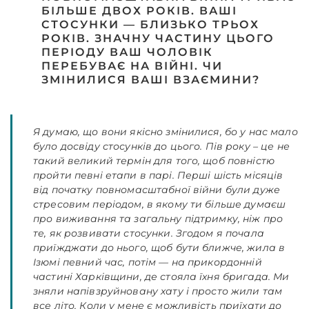
БІЛЬШЕ ДВОХ РОКІВ. ВАШІ
СТОСУНКИ — БЛИЗЬКО ТРЬОХ
РОКІВ. ЗНАЧНУ ЧАСТИНУ ЦЬОГО
ПЕРІОДУ ВАШ ЧОЛОВІК
ПЕРЕБУВАЄ НА ВІЙНІ. ЧИ
ЗМІНИЛИСЯ ВАШІ ВЗАЄМИНИ?
Я думаю, що вони якісно змінилися, бо у нас мало
було досвіду стосунків до цього. Пів року – це не
такий великий термін для того, щоб повністю
пройти певні етапи в парі. Перші шість місяців
від початку повномасштабної війни були дуже
стресовим періодом, в якому ти більше думаєш
про виживання та загальну підтримку, ніж про
те, як розвивати стосунки. Згодом я почала
приїжджати до нього, щоб бути ближче, жила в
Ізюмі певний час, потім — на прикордонній
частині Харківщини, де стояла їхня бригада. Ми
зняли напівзруйновану хату і просто жили там
все літо. Коли у мене є можливість приїхати до