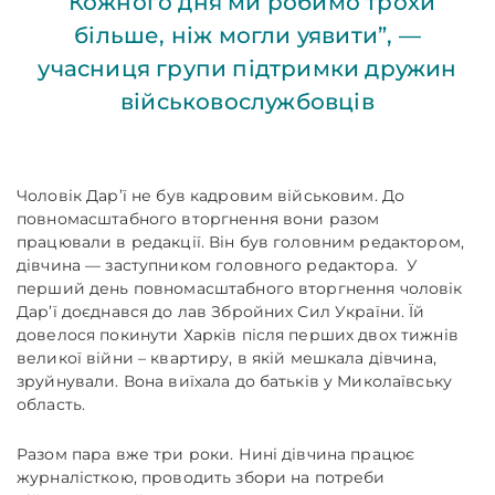
“Кожного дня ми робимо трохи
більше, ніж могли уявити”, —
учасниця групи підтримки дружин
військовослужбовців
Чоловік Дар’ї не був кадровим військовим. До
повномасштабного вторгнення вони разом
працювали в редакції. Він був головним редактором,
дівчина
—
заступником головного редактора. У
перший день повномасштабного вторгнення чоловік
Дар’ї доєднався до лав Збройних Сил України. Їй
довелося покинути Харків після перших двох тижнів
великої війни – квартиру, в якій мешкала дівчина,
зруйнували. Вона виїхала до батьків у Миколаївську
область.
Разом пара вже три роки. Нині дівчина працює
журналісткою, проводить збори на потреби