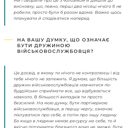
Ми говорили про це з чоловіком й дійшли до
висновку, що, певно, перші два місяці нічого б не
робили, просто були б разом вдома. Важко щось
планувати й сподіватися наперед.
НА ВАШУ ДУМКУ, ЩО ОЗНАЧАЄ
БУТИ ДРУЖИНОЮ
ВІЙСЬКОВОСЛУЖБОВЦЯ?
Це досвід, в якому ти нічого не контролюєш і від
тебе нічого не залежить. Я думаю, що більшість
дружин військовослужбовців навчилися по-
буддійськи сприймати все, що відбувається
навколо. В більшості випадків ти просто
безсилий. На мою думку, бути партнеркою
військовослужбовця, в першу чергу, означає
піклуватися про себе, а потім про іншу людину.
Бо якщо в людини немає ресурсу на себе, то й
якісно підтримати близького вона не зможе. Бути