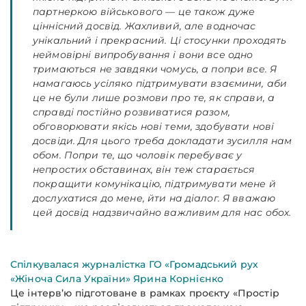
партнеркою військового — це також дуже
ціннісний досвід. Жахливий, але водночас
унікальний і прекрасний. Ці стосунки проходять
неймовірні випробування і вони все одно
тримаються не завдяки чомусь, а попри все. Я
намагаюсь усіляко підтримувати взаємини, аби
це не були лише розмови про те, як справи, а
справді постійно розвиватися разом,
обговорювати якісь нові теми, здобувати нові
досвіди. Для цього треба докладати зусилля нам
обом. Попри те, що чоловік перебуває у
непростих обставинах, він теж старається
покращити комунікацію, підтримувати мене й
дослухатися до мене, йти на діалог. Я вважаю
цей досвід надзвичайно важливим для нас обох.
Спілкувалася журналістка ГО «Громадський рух
«Жіноча Сила України» Ярина Корнієнко
Це інтерв’ю підготоване в рамках проєкту «Простір