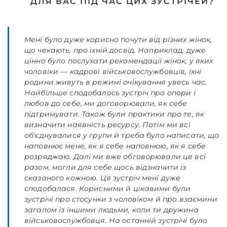
ДЛЯ ВАС ПІД ЧАС ЦИХ ЗУСТРІЧЕЙ?
Мені було дуже корисно почути від різних жінок,
що чекають, про їхній досвід. Наприклад, дуже
цінно було послухати рекомендації жінок, у яких
чоловіки — кадрові військовослужбовців, їхні
родини живуть в режимі очікування увесь час.
Найбільше сподобалось зустріч про опори і
любов до себе, ми договорювали, як себе
підтримувати. Також були практики про те, як
визначити наявність ресурсу. Потім ми всі
об'єднувалися у групи й треба було написати, що
наповнює мене, як я себе наповнюю, як я себе
розряджаю. Далі ми вже обговорювали це всі
разом, могли для себе щось відзначити із
сказаного кожною. Ця зустріч мені дуже
сподобалася. Корисними й цікавими були
зустрічі про стосунки з чоловіком й про взаємини
загалом із іншими людьми, коли ти дружина
військовослужбовця. На останній зустрічі було