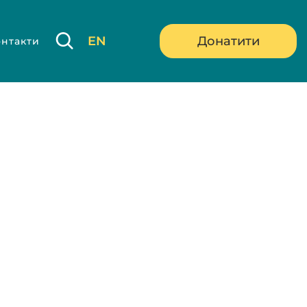
EN
Донатити
онтакти