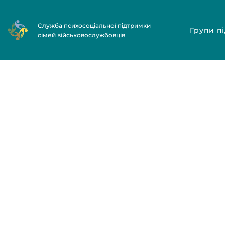
Служба психосоціальної підтримки
Групи п
сімей військовослужбовців