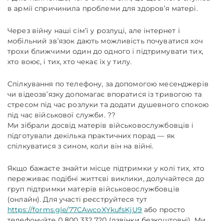
в армії спричинила проблеми для здоров’я матері.
Через війну наші сім’ї у розлуці, але інтернет і
мобільний зв’язок дають можливість почуватися хоч
трохи ближчими один до одного і підтримувати тих,
хто воює, і тих, хто чекає їх у тилу.
Спілкування по телефону, за допомогою месенджерів
чи відеозв’язку допомагає впоратися із тривогою та
стресом під час розлуки та додати душевного спокою
під час військової служби. ??
Ми зібрали досвід матерів військовослужбовців і
підготували декілька практичних порад — як
спілкуватися з сином, коли він на війні.
Якщо бажаєте знайти місце підтримки у колі тих, хто
переживає подібні життєві виклики, долучайтеся до
груп підтримки матерів військовослужбовців
(онлайн). Для участі реєструйтеся тут
https://forms.gle/77CAwcoXYkufsKjU9
або просто
телефонуйте 0 800 332 720 (дзвінки безкоштовні). Ми