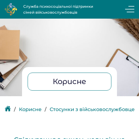
Служба психосоціальної підтримки
сімей військовослужбовців
Корисне
Корисне
Стосунки з військовослужбовцем