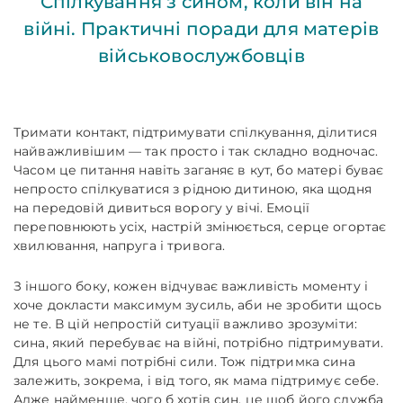
Спілкування з сином, коли він на
війні. Практичні поради для матерів
військовослужбовців
Тримати контакт, підтримувати спілкування, ділитися
найважливішим — так просто і так складно водночас.
Часом це питання навіть заганяє в кут, бо матері буває
непросто спілкуватися з рідною дитиною, яка щодня
на передовій дивиться ворогу у вічі. Емоції
переповнюють усіх, настрій змінюється, серце огортає
хвилювання, напруга і тривога.
З іншого боку, кожен відчуває важливість моменту і
хоче докласти максимум зусиль, аби не зробити щось
не те. В цій непростій ситуації важливо зрозуміти:
сина, який перебуває на війні, потрібно підтримувати.
Для цього мамі потрібні сили. Тож підтримка сина
залежить, зокрема, і від того, як мама підтримує себе.
Адже найменше, чого б хотів син, це щоб його служба