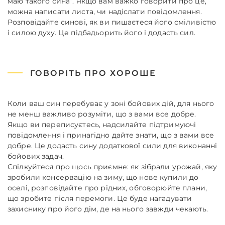
маю такого сина”. Якщо вам важко говорити про це,
можна написати листа, чи надіслати повідомлення.
Розповідайте синові, як ви пишаєтеся його сміливістю
і силою духу. Це підбадьорить його і додасть сил.
ГОВОРІТЬ ПРО ХОРОШЕ
Коли ваш син перебуває у зоні бойових дій, для нього
не менш важливо розуміти, що з вами все добре.
Якщо ви переписуєтесь, надсилайте підтримуючі
повідомлення і принагідно дайте знати, що з вами все
добре. Це додасть сину додаткової сили для виконанні
бойових задач.
Спілкуйтеся про щось приємне: як зібрали урожай, яку
зробили консервацію на зиму, що нове купили до
оселі, розповідайте про рідних, обговорюйте плани,
що зробите після перемоги. Це буде нагадувати
захиснику про його дім, де на нього завжди чекають.