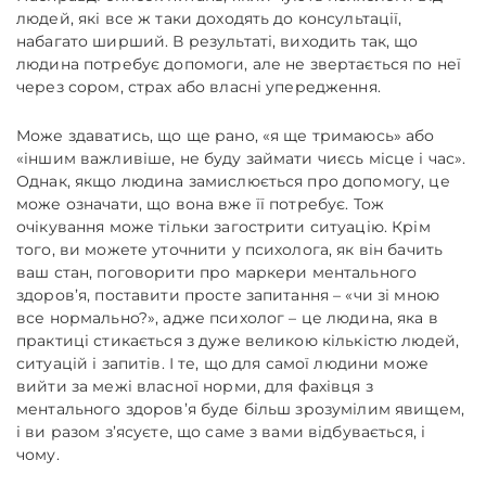
людей, які все ж таки доходять до консультації,
набагато ширший. В результаті, виходить так, що
людина потребує допомоги, але не звертається по неї
через сором, страх або власні упередження.
Може здаватись, що ще рано, «я ще тримаюсь» або
«іншим важливіше, не буду займати чиєсь місце і час».
Однак, якщо людина замислюється про допомогу, це
може означати, що вона вже її потребує. Тож
очікування може тільки загострити ситуацію. Крім
того, ви можете уточнити у психолога, як він бачить
ваш стан, поговорити про маркери ментального
здоров’я, поставити просте запитання – «чи зі мною
все нормально?», адже психолог – це людина, яка в
практиці стикається з дуже великою кількістю людей,
ситуацій і запитів. І те, що для самої людини може
вийти за межі власної норми, для фахівця з
ментального здоров’я буде більш зрозумілим явищем,
і ви разом з’ясуєте, що саме з вами відбувається, і
чому.