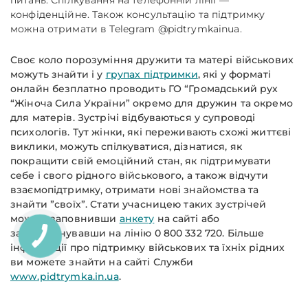
питань. Спілкування на телефонній лінії —
конфіденційне. Також консультацію та підтримку
можна отримати в Telegram @pidtrymkainua.
Своє коло порозуміння дружити та матері військових
можуть знайти і у
групах підтримки
, які у форматі
онлайн безплатно проводить ГО “Громадський рух
“Жіноча Сила України” окремо для дружин та окремо
для матерів. Зустрічі відбуваються у супроводі
психологів. Тут жінки, які переживають схожі життєві
виклики, можуть спілкуватися, дізнатися, як
покращити свій емоційний стан, як підтримувати
себе і свого рідного військового, а також відчути
взаємопідтримку, отримати нові знайомства та
знайти ”своїх”. Стати учасницею таких зустрічей
можна, заповнивши
анкету
на сайті або
зателефонувавши на лінію 0 800 332 720. Більше
інформації про підтримку військових та їхніх рідних
ви можете знайти на сайті Служби
www.pidtrymka.in.ua
.