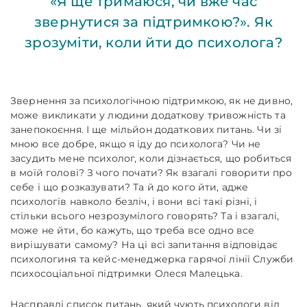
«Я ще тримаюся, чи вже час
звернутися за підтримкою?». Як
зрозуміти, коли йти до психолога?
Звернення за психологічною підтримкою, як не дивно,
може викликати у людини додаткову тривожність та
занепокоєння. І ще мільйон додаткових питань. Чи зі
мною все добре, якщо я іду до психолога? Чи не
засудить мене психолог, коли дізнається, що робиться
в моїй голові? З чого почати? Як взагалі говорити про
себе і що розказувати? Та й до кого йти, адже
психологів навколо безліч, і вони всі такі різні, і
стільки всього незрозумілого говорять? Та і взагалі,
може не йти, бо кажуть, що треба все одно все
вирішувати самому? На ці всі запитання відповідає
психологиня та кейс-менеджерка гарячої лінії Служби
психосоціальної підтримки Олеся Малецька.
Насправді список питань, який чують психологи від