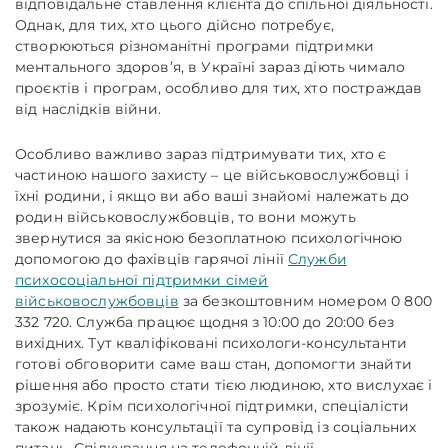
відповідальне ставлення клієнта до спільної діяльності.
Однак, для тих, хто цього дійсно потребує,
створюються різноманітні програми підтримки
ментального здоров’я, в Україні зараз діють чимало
проєктів і програм, особливо для тих, хто постраждав
від наслідків війни.
Особливо важливо зараз підтримувати тих, хто є
частиною нашого захисту – це військовослужбовці і
їхні родини, і якщо ви або ваші знайомі належать до
родин військовослужбовців, то вони можуть
звернутися за якісною безоплатною психологічною
допомогою до фахівців гарячої лінії
Служби
психосоціальної підтримки сімей
військовослужбовців
за безкоштовним номером 0 800
332 720. Служба працює щодня з 10:00 до 20:00 без
вихідних. Тут кваліфіковані психологи-консультанти
готові обговорити саме ваш стан, допомогти знайти
рішення або просто стати тією людиною, хто вислухає і
зрозуміє. Крім психологічної підтримки, спеціалісти
також надають консультації та супровід із соціальних