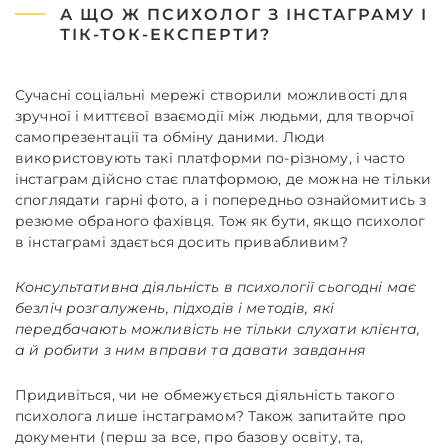
А ЩО Ж ПСИХОЛОГ З ІНСТАГРАМУ І
ТІК-ТОК-ЕКСПЕРТИ?
Сучасні соціальні мережі створили можливості для
зручної і миттєвої взаємодії між людьми, для творчої
самопрезентації та обміну даними. Люди
використовують такі платформи по-різному, і часто
інстаграм дійсно стає платформою, де можна не тільки
споглядати гарні фото, а і попередньо ознайомитись з
резюме обраного фахівця. Тож як бути, якщо психолог
в інстаграмі здається досить привабливим?
Консультативна діяльність в психології сьогодні має
безліч розгалужень, підходів і методів, які
передбачають можливість не тільки слухати клієнта,
а й робити з ним вправи та давати завдання
Придивіться, чи не обмежується діяльність такого
психолога лише інстаграмом? Також запитайте про
документи (перш за все, про базову освіту, та,