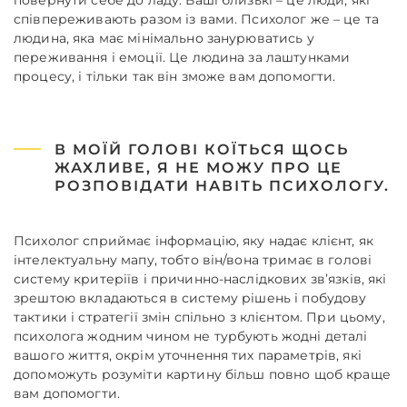
повернути себе до ладу. Ваші близькі – це люди, які
співпереживають разом із вами. Психолог же – це та
людина, яка має мінімально занурюватись у
переживання і емоції. Це людина за лаштунками
процесу, і тільки так він зможе вам допомогти.
В МОЇЙ ГОЛОВІ КОЇТЬСЯ ЩОСЬ
ЖАХЛИВЕ, Я НЕ МОЖУ ПРО ЦЕ
РОЗПОВІДАТИ НАВІТЬ ПСИХОЛОГУ.
Психолог сприймає інформацію, яку надає клієнт, як
інтелектуальну мапу, тобто він/вона тримає в голові
систему критеріїв і причинно-наслідкових зв’язків, які
зрештою вкладаються в систему рішень і побудову
тактики і стратегії змін спільно з клієнтом. При цьому,
психолога жодним чином не турбують жодні деталі
вашого життя, окрім уточнення тих параметрів, які
допоможуть розуміти картину більш повно щоб краще
вам допомогти.