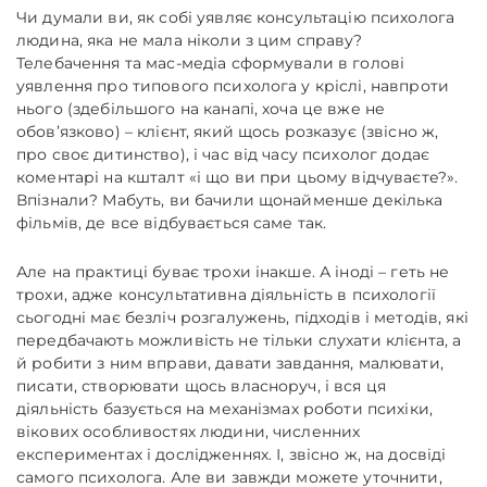
Чи думали ви, як собі уявляє консультацію психолога
людина, яка не мала ніколи з цим справу?
Телебачення та мас-медіа сформували в голові
уявлення про типового психолога у кріслі, навпроти
нього (здебільшого на канапі, хоча це вже не
обов’язково) – клієнт, який щось розказує (звісно ж,
про своє дитинство), і час від часу психолог додає
коментарі на кшталт «і що ви при цьому відчуваєте?».
Впізнали? Мабуть, ви бачили щонайменше декілька
фільмів, де все відбувається саме так.
Але на практиці буває трохи інакше. А іноді – геть не
трохи, адже консультативна діяльність в психології
сьогодні має безліч розгалужень, підходів і методів, які
передбачають можливість не тільки слухати клієнта, а
й робити з ним вправи, давати завдання, малювати,
писати, створювати щось власноруч, і вся ця
діяльність базується на механізмах роботи психіки,
вікових особливостях людини, численних
експериментах і дослідженнях. І, звісно ж, на досвіді
самого психолога. Але ви завжди можете уточнити,