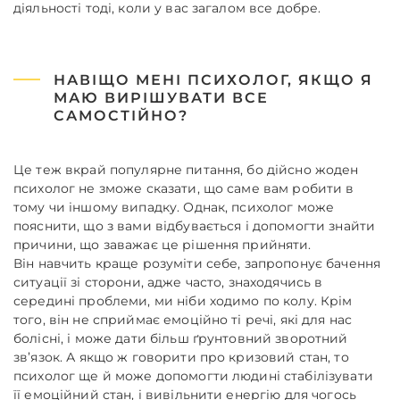
діяльності тоді, коли у вас загалом все добре.
НАВІЩО МЕНІ ПСИХОЛОГ, ЯКЩО Я
МАЮ ВИРІШУВАТИ ВСЕ
САМОСТІЙНО?
Це теж вкрай популярне питання, бо дійсно жоден
психолог не зможе сказати, що саме вам робити в
тому чи іншому випадку. Однак, психолог може
пояснити, що з вами відбувається і допомогти знайти
причини, що заважає це рішення прийняти.
Він навчить краще розуміти себе, запропонує бачення
ситуації зі сторони, адже часто, знаходячись в
середині проблеми, ми ніби ходимо по колу. Крім
того, він не сприймає емоційно ті речі, які для нас
болісні, і може дати більш ґрунтовний зворотний
зв’язок. А якщо ж говорити про кризовий стан, то
психолог ще й може допомогти людині стабілізувати
її емоційний стан, і вивільнити енергію для чогось