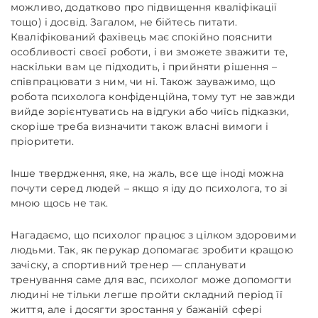
можливо, додатково про підвищення кваліфікації
тощо) і досвід. Загалом, не бійтесь питати.
Кваліфікований фахівець має спокійно пояснити
особливості своєї роботи, і ви зможете зважити те,
наскільки вам це підходить, і прийняти рішення –
співпрацювати з ним, чи ні. Також зауважимо, що
робота психолога конфіденційна, тому тут не завжди
вийде зорієнтуватись на відгуки або чиїсь підказки,
скоріше треба визначити також власні вимоги і
пріоритети.
Інше твердження, яке, на жаль, все ще іноді можна
почути серед людей – якщо я іду до психолога, то зі
мною щось не так.
Нагадаємо, що психолог працює з цілком здоровими
людьми. Так, як перукар допомагає зробити кращою
зачіску, а спортивний тренер — спланувати
тренування саме для вас, психолог може допомогти
людині не тільки легше пройти складний період її
життя, але і досягти зростання у бажаній сфері